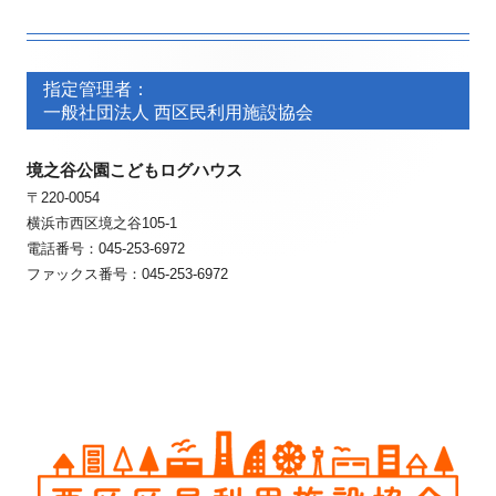
フ
フ
ッ
指定管理者：
ッ
一般社団法人 西区民利用施設協会
タ
タ
ー・
境之谷公園こどもログハウス
ー・
〒220-0054
コ
コ
横浜市西区境之谷105-1
ン
ン
電話番号：045-253-6972
ファックス番号：045-253-6972
テ
テ
ン
ン
ツ
ツ