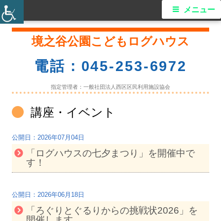
メ
メニュー
イ
コ
境之谷公園こどもログハウス
ン
ン
テ
電話：045-253-6972
ン
メ
ツ
指定管理者：一般社団法人西区区民利用施設協会
ニ
へ
カ
講座・イベント
ス
ュ
テ
キ
ゴ
ー
2026年07月04日
ッ
リ
「ログハウスの七夕まつり」を開催中で
プ
ー:
す！
2026年06月18日
「ろぐりとぐるりからの挑戦状2026」を
開催します